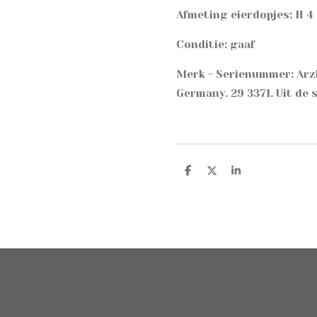
Afmeting eierdopjes: H 4
Conditie: gaaf
Merk - Serienummer: Ar
Germany. 29 3371. Uit de 
D
D
S
e
e
h
l
e
a
e
l
r
n
e