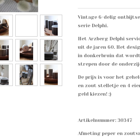
Vintage 6-delig ontbijts
serie Delphi.
Het Arzberg Delphi servi
uit de jaren 60. Het desi
in donkerbruin dat word
strepen door de onderzijd
De prijs is voor het gehe
en zout stelletje en 4 eie
geld kiezen! :)
Artikelnummer: 30347
Afmeting peper en zoutva