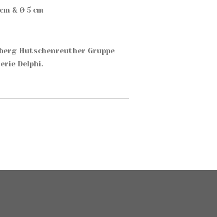
 cm & Ø 5 cm
zberg Hutschenreuther Gruppe
serie Delphi.