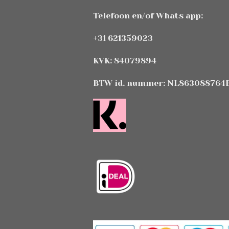
Telefoon en/of Whats app:
+31 621359023
KVK: 84079894
BTW id. nummer: NL863088764