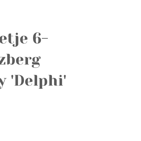
etje 6-
rzberg
 'Delphi'