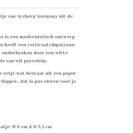
etje van Arzberg Germany uit de
es is een modernistisch ontwerp
gn heeft een verticaal ribpatroon
t onderbroken door een witte
e van wit porselein.
le setje wat bestaat uit een peper
rdopjes.. dat is pas eieren voor je
atje: H 6 cm & Ø 3,5 cm