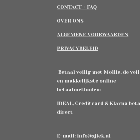
CONTACT + FAQ
OVER ONS
ALGEMENE VOORWAARDEN
PRIVACYBELEID
Betaal veilig met Mollie, de vei
en makkelijkste online
betaalmethoden:
IDEAL, Creditcard & Klarna bet
direct
E-mail:
info@zjiek.nl