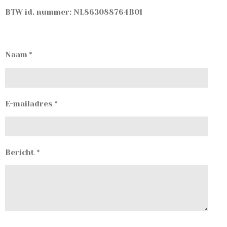
BTW id. nummer: NL863088764B01
Naam *
E-mailadres *
Bericht *