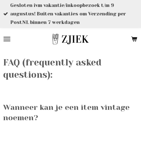
Gesloten ivm vakantie/inkoopbezoek t/m 9
Ga
augustus! Buiten vakanties om Verzending per
direct
PostNL binnen 7 werkdagen
naar
de
hoofdinhoud
FAQ (frequently asked
questions):
Wanneer kan je een item vintage
noemen?