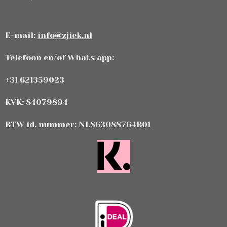
E-mail:
info@zjiek.nl
Telefoon en/of Whats app:
+31 621359023
KVK: 84079894
BTW id. nummer: NL863088764B01