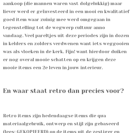
aankoop (die mannen waren vast dolgelukkig) maar
liever werd er geïnvesteerd in een mooi en kwalitatief
goed item waar zuinig mee werd omgegaan in
tegenstelling tot de wegwerp cultuur anno
vandaag.
Veel pareltjes uit deze periodes zijn in dozen
in kelders en zolders verdwenen want iets weggooien
was als vloeken in de kerk. Fijn! want hierdoor duiken
er nog overal mooie schatten op en krijgen deze
mooie items een 2e leven in jouw interieur.
En waar staat retro dan precies voor?
Retro items zijn hedendaagse items die qua
materiaalgebruik, ontwerp en stijl zijn gebaseerd
(lees; GEKOPIEERD) op de items uit de zestiger en