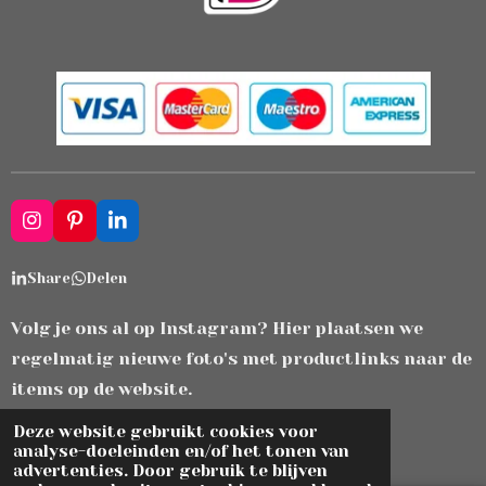
I
P
L
n
i
i
s
n
n
Share
Delen
t
t
k
a
e
e
g
r
d
Volg je ons al op Instagram? Hier plaatsen we
r
e
I
regelmatig nieuwe foto's met productlinks naar de
a
s
n
m
t
items op de website.
© 2021 - 2026 zjiek.com
Deze website gebruikt cookies voor
analyse-doeleinden en/of het tonen van
Powered by
JouwWeb
advertenties. Door gebruik te blijven