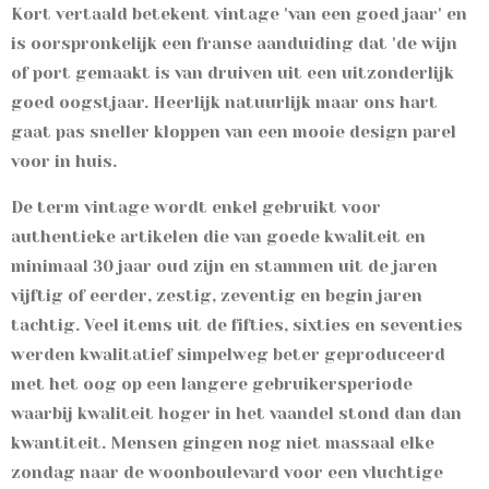
Kort vertaald betekent vintage 'van een goed jaar' en
is oorspronkelijk een franse aanduiding dat 'de wijn
of port gemaakt is van druiven uit een uitzonderlijk
goed oogstjaar. Heerlijk natuurlijk maar ons hart
gaat pas sneller kloppen van een mooie design parel
voor in huis.
De term vintage wordt enkel gebruikt voor
authentieke artikelen die van goede kwaliteit en
minimaal 30 jaar oud zijn en stammen uit de jaren
vijftig of eerder, zestig, zeventig en begin jaren
tachtig. V
eel items uit de fifties, sixties en seventies
werden kwalitatief simpelweg beter geproduceerd
met het oog op een langere gebruikersperiode
waarbij kwaliteit hoger in het vaandel stond dan dan
kwantiteit. Mensen gingen nog niet massaal elke
zondag naar de woonboulevard voor een vluchtige