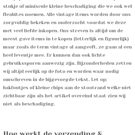
stukje of miniscule kleine beschadiging die we ook wel
fleabites noemen. Alle vintage items worden door ons
zorgvuldig bekeken en onderzocht voordat we deze
met veel liefde inkopen. Ons streven is altijd om de
meest gave items in te kopen (letterlijk en figuurlijk)
maar zoals de term vintage al aangeeft, ze gaan al een
heel leventje mee. Er kunnen dan ook lichte
gebruikssporen aanwezig zijn. Bijzonderheden zetten
wij altijd eerlijk op de foto en worden waar nodig
omschreven in de bijgevoegde tekst. Let op;
bakfoutjes of kleine chips aan de stootrand welke niet
zichtbaar zijn als het artikel overeind staat zien wij
niet als beschadiging.
Hoe werkt de verzending &