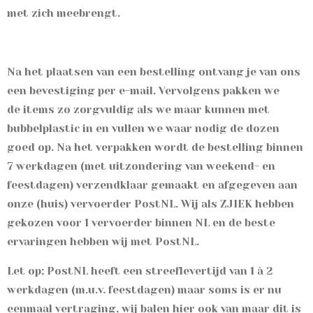
met zich meebrengt.
Na het plaatsen van een bestelling ontvang je van ons
een bevestiging per e-mail. Vervolgens pakken we
de items zo zorgvuldig als we maar kunnen met
bubbelplastic in en vullen we waar nodig de dozen
goed op. Na het verpakken wordt de bestelling binnen
7 werkdagen (met
uitzondering van weekend- en
feestdagen)
verzendklaar gemaakt en afgegeven aan
onze (huis) vervoerder
PostNL. Wij als ZJIEK hebben
gekozen voor 1 vervoerder binnen NL en de beste
ervaringen hebben wij met PostNL.
Let op;
PostNL heeft een streeflevertijd van 1 à 2
werkdagen (m.u.v. feestdagen) maar soms is er nu
eenmaal vertraging, wij balen hier ook van maar dit is