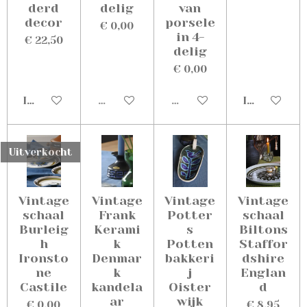
derd
delig
van
decor
porsele
€ 0,00
in 4-
€ 22,50
delig
€ 0,00
In winkelwagen
Uitverkocht
Uitverkocht
In winkelw
Uitverkocht
Vintage
Vintage
Vintage
Vintage
schaal
Frank
Potter
schaal
Burleig
Kerami
s
Biltons
h
k
Potten
Staffor
Ironsto
Denmar
bakkeri
dshire
ne
k
j
Englan
Castile
kandela
Oister
d
ar
wijk
€ 0,00
€ 8,95