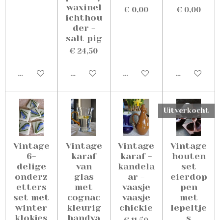
waxinel
€ 0,00
€ 0,00
ichthou
der -
salt pig
€ 24,50
Uitverkocht
Uitverkocht
Uitverkocht
Uitverkoch
Uitverkocht
Vintage
Vintage
Vintage
Vintage
6-
karaf
karaf -
houten
delige
van
kandela
set
onderz
glas
ar -
eierdop
etters
met
vaasje
pen
set met
cognac
vaasje
met
winter
kleurig
chickie
lepeltje
klokjes
handva
s