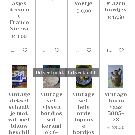
asjes
voetje
glazen
Arcoro
bordjes
€ 0,00
c
€ 17,50
France
Sierra
€ 0,00
Uitverkocht
Uitverkocht
Uitverkocht
In winkelw
Uitverkocht
Uitverkocht
Vintage
Vintage
Vintage
Vintage
deksel
set
set
Jasba
schaalt
vissen
hele
vaas
je met
bordjes
oude
5005-
wit met
wit
Japans
28
blauw
kerami
e
€ 29,50
beschil
ek 6-
bordjes