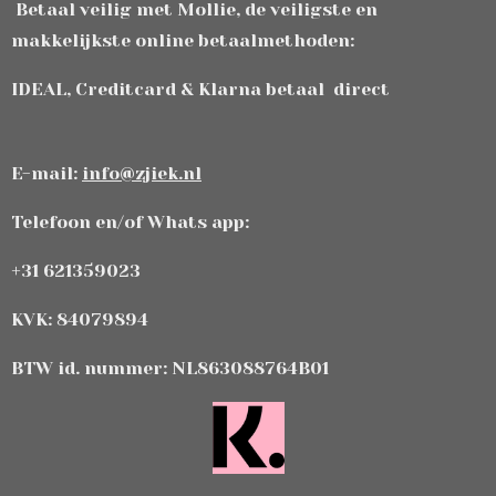
Betaal veilig met Mollie, de veiligste en
makkelijkste online betaalmethoden:
IDEAL, Creditcard & Klarna betaal direct
E-mail:
info@zjiek.nl
Telefoon en/of Whats app:
+31 621359023
KVK: 84079894
BTW id. nummer: NL863088764B01