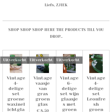
Liefs, ZJIEK
SHOP SHOP SHOP HERE THE PRODUCTS TILL YOU
DROP..
Uitverkocht
Uitverkocht
Uitverkocht
Vintage
Vintage
Vintage
Vintage
4-
vaasje
6-
4-
delige
van
delige
delige
set
gras
set wijn
set
groene
groen
glaasje
Leonfre
waxinel
glas
s met
sh
ichtgla
groen
groen
€ 8,50