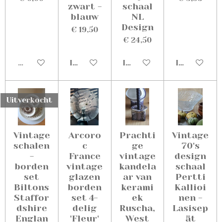
zwart -
schaal
blauw
NL
Design
€ 19,50
€ 24,50
Uitverkocht
In winkelwagen
In winkelwagen
In winkelw
Uitverkocht
Vintage
Arcoro
Prachti
Vintage
schalen
c
ge
70's
-
France
vintage
design
borden
vintage
kandela
schaal
set
glazen
ar van
Pertti
Biltons
borden
kerami
Kallioi
Staffor
set 4-
ek
nen -
dshire
delig
Ruscha,
Lasisep
Englan
'Fleur'
West
ät