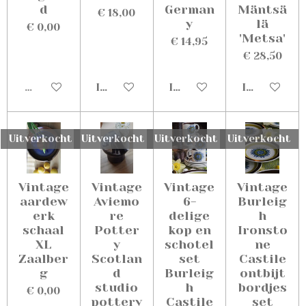
d
German
Mäntsä
€ 18,00
y
lä
€ 0,00
'Metsa'
€ 14,95
€ 28,50
Uitverkocht
In winkelwagen
In winkelwagen
In winkelw
Uitverkocht
Uitverkocht
Uitverkocht
Uitverkocht
Vintage
Vintage
Vintage
Vintage
aardew
Aviemo
6-
Burleig
erk
re
delige
h
schaal
Potter
kop en
Ironsto
XL
y
schotel
ne
Zaalber
Scotlan
set
Castile
g
d
Burleig
ontbijt
studio
h
bordjes
€ 0,00
pottery
Castile
set