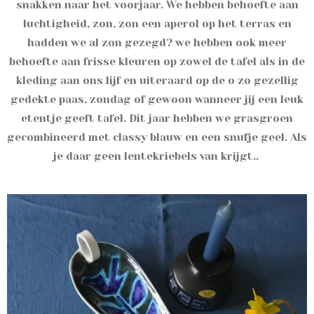
snakken naar het voorjaar. We hebben behoefte aan
luchtigheid, zon, zon een aperol op het terras en
hadden we al zon gezegd? we hebben ook meer
behoefte aan frisse kleuren op zowel de tafel als in de
kleding aan ons lijf en uiteraard op de o zo gezellig
gedekte paas, zondag of gewoon wanneer jij een leuk
etentje geeft tafel. Dit jaar hebben we grasgroen
gecombineerd met classy blauw en een snufje geel. Als
je daar geen lentekriebels van krijgt..