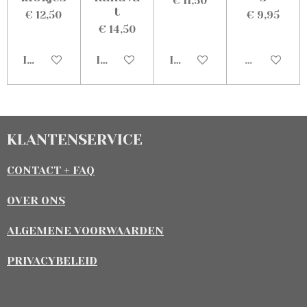
€ 11,50
t
€ 12,50
€ 9,95
€ 14,50
In winkelwagen
In winkelwagen
In winkelwagen
Uitverkoch
KLANTENSERVICE
CONTACT + FAQ
OVER ONS
ALGEMENE VOORWAARDEN
PRIVACYBELEID