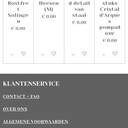
Rostfre
Heesen
d detail
stuks
i
(M)
van
Cristal
Solinge
staal
d'Arque
€ 0,00
n
s
€ 0,00
pompad
€ 0,00
our
€ 0,00
Uitverkocht
Uitverkocht
Uitverkocht
Uitverkoch
KLANTENSERVICE
CONTACT + FAQ
OVER ONS
ALGEMENE VOORWAARDEN