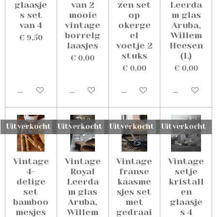
glaasje
van 2
zen set
Leerda
s set
mooie
op
m glas
van 4
vintage
okerge
Aruba,
borrelg
el
Willem
€ 9,50
laasjes
voetje 2
Heesen
stuks
(L)
€ 0,00
€ 0,00
€ 0,00
Uitverkocht
Uitverkocht
Uitverkocht
Uitverkoch
Uitverkocht
Uitverkocht
Uitverkocht
Uitverkocht
Vintage
Vintage
Vintage
Vintage
4-
Royal
franse
setje
delige
Leerda
kaasme
kristall
set
m glas
sjes set
en
bamboo
Aruba,
met
glaasje
mesjes
Willem
gedraai
s 4