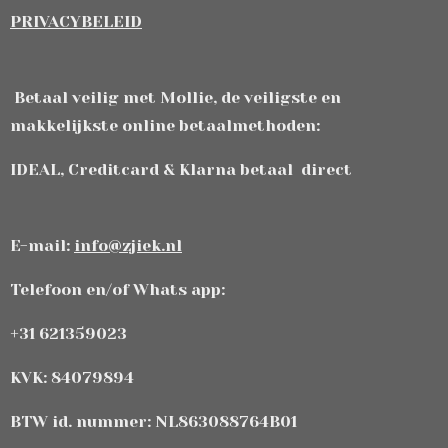
PRIVACYBELEID
Betaal veilig met Mollie, de veiligste en
makkelijkste online betaalmethoden:
IDEAL, Creditcard & Klarna betaal direct
E-mail:
info@zjiek.nl
Telefoon en/of Whats app:
+31 621359023
KVK: 84079894
BTW id. nummer: NL863088764B01