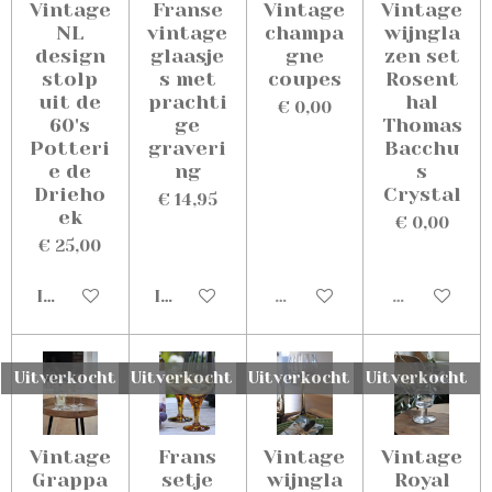
Vintage
Franse
Vintage
Vintage
NL
vintage
champa
wijngla
design
glaasje
gne
zen set
stolp
s met
coupes
Rosent
uit de
prachti
hal
€ 0,00
60's
ge
Thomas
Potteri
graveri
Bacchu
e de
ng
s
Drieho
Crystal
€ 14,95
ek
€ 0,00
€ 25,00
In winkelwagen
In winkelwagen
Uitverkocht
Uitverkoch
Uitverkocht
Uitverkocht
Uitverkocht
Uitverkocht
Vintage
Frans
Vintage
Vintage
Grappa
setje
wijngla
Royal