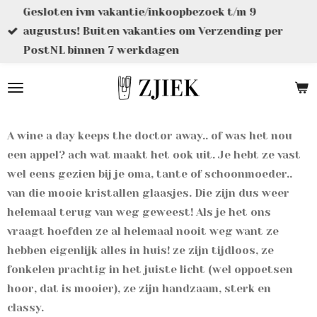
Gesloten ivm vakantie/inkoopbezoek t/m 9
Ga
augustus! Buiten vakanties om Verzending per
direct
PostNL binnen 7 werkdagen
naar
de
hoofdinhoud
A wine a day keeps the doctor away.. of was het nou
een appel? ach wat maakt het ook uit. Je hebt ze vast
wel eens gezien bij je oma, tante of schoonmoeder..
van die mooie kristallen glaasjes. Die zijn dus weer
helemaal terug van weg geweest! Als je het ons
vraagt hoefden ze al helemaal nooit weg want ze
hebben eigenlijk alles in huis! ze zijn tijdloos, ze
fonkelen prachtig in het juiste licht (wel oppoetsen
hoor, dat is mooier), ze zijn handzaam, sterk en
classy.