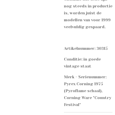
nog steeds in productie
is, worden juist de
modellen van voor 1999
veelvuldig gespaard.
Artikelnummer: 30315
Conditie: in goede
vintage staat
Merk - Serienummer:
Pyrex Corning 1975
(Pyroflame schaal),
Corning Ware "Country
Festival"