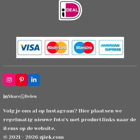
I
P
L
n
i
i
s
n
n
Share
Delen
t
t
k
a
e
e
g
r
d
Volg je ons al op Instagram? Hier plaatsen we
r
e
I
regelmatig nieuwe foto's met productlinks naar de
a
s
n
m
t
items op de website.
© 2021 - 2026 zjiek.com