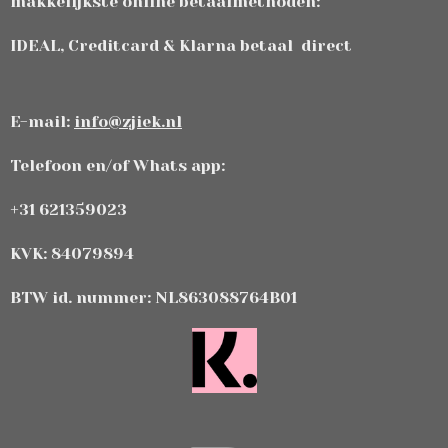
makkelijkste online betaalmethoden:
IDEAL, Creditcard & Klarna betaal direct
E-mail:
info@zjiek.nl
Telefoon en/of Whats app:
+31 621359023
KVK: 84079894
BTW id. nummer: NL863088764B01