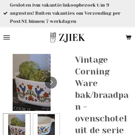
Gesloten ivm vakantie/inkoopbezoek t/m 9
Ga
augustus! Buiten vakanties om Verzending per
direct
PostNL binnen 7 werkdagen
naar
de
hoofdinhoud
Vintage
Corning
Ware
bak/braadpa
n -
ovenschotel
uit de serie