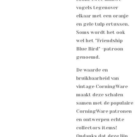
vogels tegenover
elkaar met een oranje
en gele tulp ertussen.
Soms wordt het ook
wel het "Friendship
Blue Bird" -patroon
genoemd.
De waarde en
bruikbaarheid van
vintage CorningWare
maakt deze schalen
samen met de populaire
CorningWare patronen
en ontwerpen echte
collectors items!
Ondanks dat deze lijn