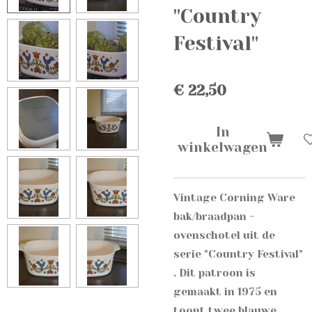
"Country
Festival"
€ 22,50
In
winkelwagen
Vintage Corning Ware
bak/braadpan -
ovenschotel uit de
serie "Country Festival"
.
Dit patroon is
gemaakt in 1975 en
toont twee blauwe