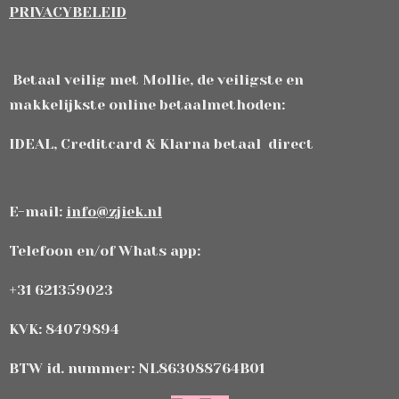
PRIVACYBELEID
Betaal veilig met Mollie, de veiligste en
makkelijkste online betaalmethoden:
IDEAL, Creditcard & Klarna betaal direct
E-mail:
info@zjiek.nl
Telefoon en/of Whats app:
+31 621359023
KVK: 84079894
BTW id. nummer: NL863088764B01