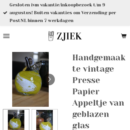
Gesloten ivm vakantie/inkoopbezoek t/m 9
Ga
augustus! Buiten vakanties om Verzending per
direct
PostNL binnen 7 werkdagen
naar
de
hoofdinhoud
Handgemaak
te vintage
Presse
Papier
Appeltje van
geblazen
glas