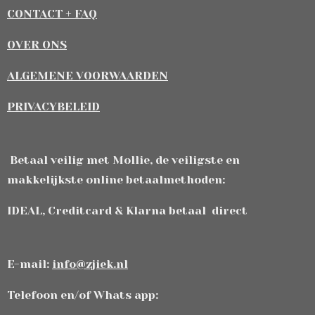
CONTACT + FAQ
OVER ONS
ALGEMENE VOORWAARDEN
PRIVACYBELEID
Betaal veilig met Mollie, de veiligste en
makkelijkste online betaalmethoden:
IDEAL, Creditcard & Klarna betaal direct
E-mail:
info@zjiek.nl
Telefoon en/of Whats app: