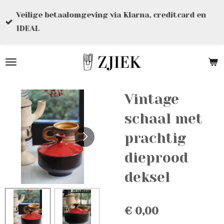
Ga
Veilige betaalomgeving via Klarna, creditcard en
direct
IDEAL
naar
de
hoofdinhoud
Vintage
schaal met
prachtig
dieprood
deksel
€ 0,00