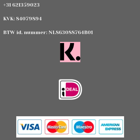
+31 621359023
KVK: 84079894
BTW id. nummer: NL863088764B01