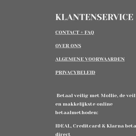
KLANTENSERVICE
CONTACT + FAQ
OVER ONS
ALGEMENE VOORWAARDEN
PRIVACYBELEID
Betaal veilig met Mollie, de vei
en makkelijkste online
betaalmethoden:
IDEAL, Creditcard & Klarna bet
direct