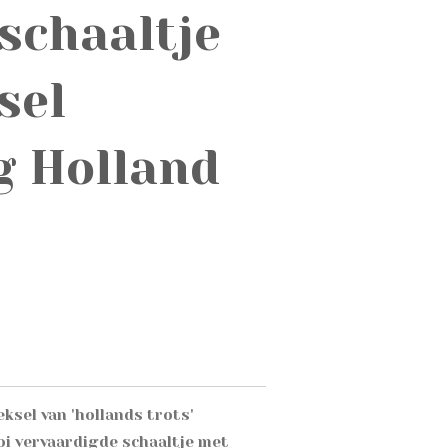
schaaltje
sel
g Holland
ksel van 'hollands trots'
oi vervaardigde schaaltje met