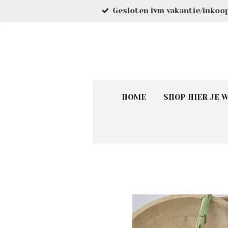
Gesloten ivm vakantie/inkoo
Ga
direct
naar
de
hoofdinhoud
HOME
SHOP HIER JE