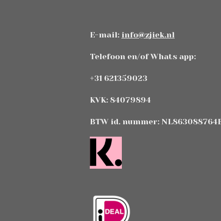
E-mail:
info@zjiek.nl
Telefoon en/of Whats app:
+31 621359023
KVK: 84079894
BTW id. nummer: NL863088764