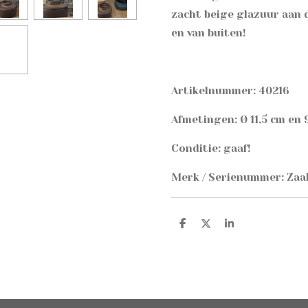
zacht beige glazuur aan 
en van buiten!
Artikelnummer: 40216
Afmetingen: Ø 11,5 cm en 
Conditie: gaaf!
Merk / Serienummer: Zaa
D
D
S
e
e
h
l
e
a
e
l
r
n
e