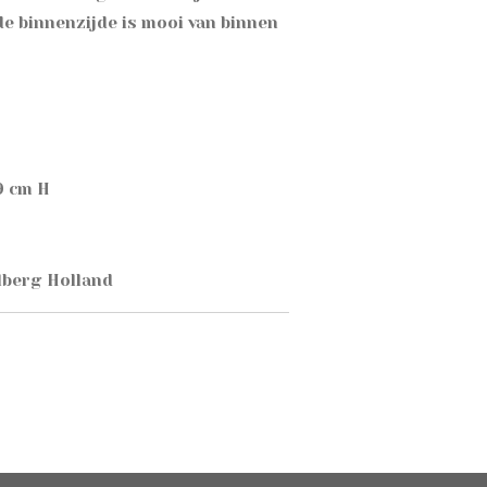
de binnenzijde is mooi van binnen
9 cm H
lberg Holland