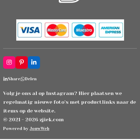
I
P
L
n
i
i
s
n
n
Share
Delen
t
t
k
a
e
e
g
r
d
Volg je ons al op Instagram? Hier plaatsen we
r
e
I
regelmatig nieuwe foto's met productlinks naar de
a
s
n
m
t
items op de website.
© 2021 - 2026 zjiek.com
Powered by
JouwWeb