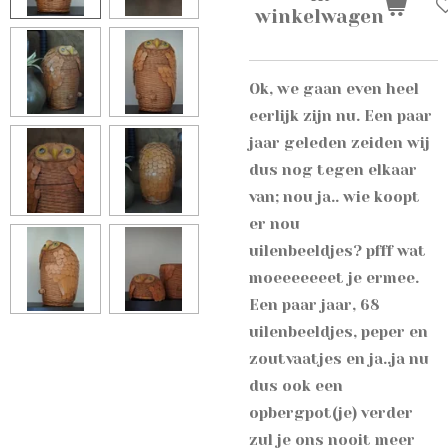
winkelwagen
Ok, we gaan even heel
eerlijk zijn nu. Een paar
jaar geleden zeiden wij
dus nog tegen elkaar
van; nou ja.. wie koopt
er nou
uilenbeeldjes? pfff wat
moeeeeeeet je ermee.
Een paar jaar, 68
uilenbeeldjes, peper en
zoutvaatjes en ja..ja nu
dus ook een
opbergpot(je) verder
zul je ons nooit meer