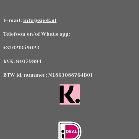
E-mail:
info@zjiek.nl
Telefoon en/of Whats app:
+31 621359023
KVK: 84079894
BTW id. nummer: NL863088764B01