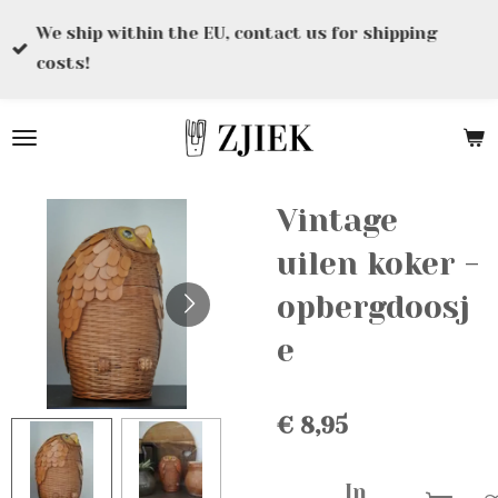
Ga
We ship within the EU, contact us for shipping
direct
costs!
naar
de
hoofdinhoud
Vintage
uilen koker -
opbergdoosj
e
€ 8,95
In