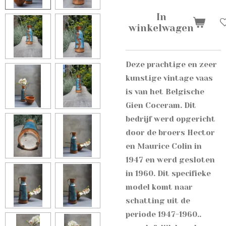
In
winkelwagen
Deze prachtige en zeer
kunstige vintage vaas
is van het Belgische
Gien Coceram. D
it
bedrijf werd opgericht
door de broers Hector
en Maurice Colin in
1947 en werd gesloten
in 1960. Dit specifieke
model komt naar
schatting uit de
periode 1947-1960..