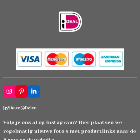
I
P
L
n
i
i
s
n
n
Share
Delen
t
t
k
a
e
e
g
r
d
Volg je ons al op Instagram? Hier plaatsen we
r
e
I
regelmatig nieuwe foto's met productlinks naar de
a
s
n
m
t
items op de website.