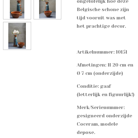
ongelofelijk hoe deze
Belgische schone zijn
tijd vooruit was met
het prachtige decor.
Artikelnummer: 10151
Afmetingen: H 20 cm en
Ø 7 cm (onderzijde)
Conditie: gaaf
(letterlijk en figuurlijk!)
Merk/Serienummer:
gesigneerd onderzijde
Coceram, modele
depose.