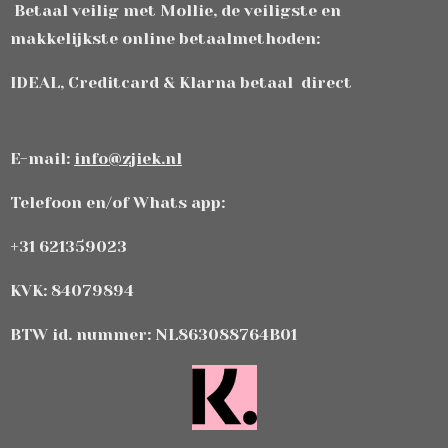
Betaal veilig met Mollie, de veiligste en
makkelijkste online betaalmethoden:
IDEAL, Creditcard & Klarna betaal direct
E-mail:
info@zjiek.nl
Telefoon en/of Whats app:
+31 621359023
KVK: 84079894
BTW id. nummer: NL863088764B01