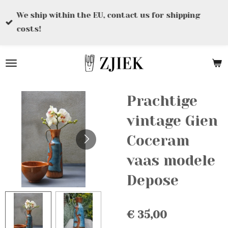
Ga
We ship within the EU, contact us for shipping
direct
costs!
naar
de
hoofdinhoud
Prachtige
vintage Gien
Coceram
vaas modele
Depose
€ 35,00