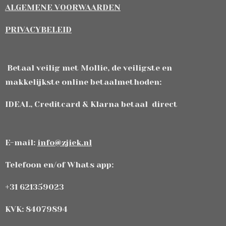
ALGEMENE VOORWAARDEN
PRIVACYBELEID
Betaal veilig met Mollie, de veiligste en
makkelijkste online betaalmethoden:
IDEAL, Creditcard & Klarna betaal direct
E-mail:
info@zjiek.nl
Telefoon en/of Whats app:
+31 621359023
KVK: 84079894