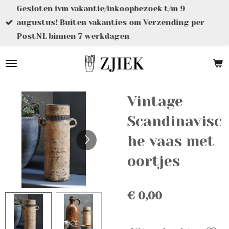
Gesloten ivm vakantie/inkoopbezoek t/m 9
Ga
augustus! Buiten vakanties om Verzending per
direct
PostNL binnen 7 werkdagen
naar
de
hoofdinhoud
Vintage
Scandinavisc
he vaas met
oortjes
€ 0,00