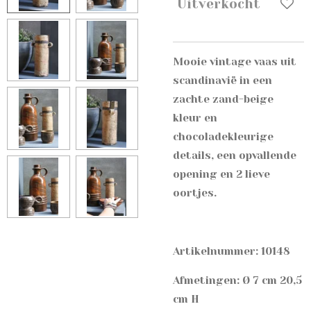
Uitverkocht
Mooie vintage vaas uit
scandinavië in een
zachte zand-beige
kleur en
chocoladekleurige
details, een opvallende
opening en 2 lieve
oortjes.
Artikelnummer: 10148
Afmetingen: Ø 7 cm 20,5
cm H