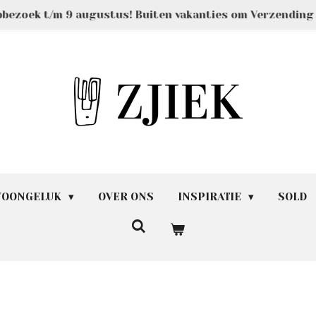
pbezoek t/m 9 augustus! Buiten vakanties om Verzendin
 WOONGELUK
OVER ONS
INSPIRATIE
SOLD