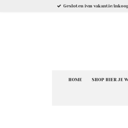
Gesloten ivm vakantie/inkoo
Ga
direct
naar
de
hoofdinhoud
HOME
SHOP HIER JE