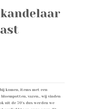
 kandelaar
ast
rbij komen, items met een
 bloempotten, vazen.. wij vinden
ook uit de 70's dus werden we