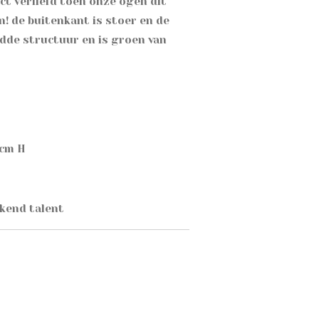
ct verliefd toen onze ogen dit
n! de buitenkant is stoer en de
adde structuur en is groen van
 cm H
kend talent