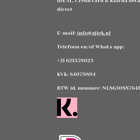
IDEAL, Creditcard & Klarna bet
direct
E-mail:
info@zjiek.nl
Telefoon en/of Whats app:
+31 621359023
KVK: 84079894
BTW id. nummer: NL863088764