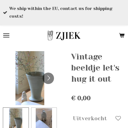
Ga
We ship within the EU, contact us for shipping
direct
costs!
naar
de
hoofdinhoud
Vintage
beeldje let's
hug it out
€ 0,00
Uitverkocht