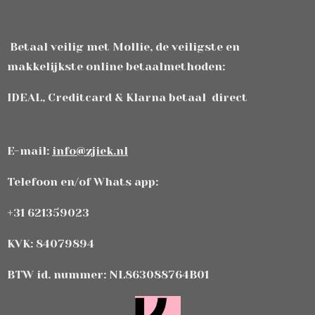
Betaal veilig met Mollie, de veiligste en
makkelijkste online betaalmethoden:
IDEAL, Creditcard & Klarna betaal direct
E-mail:
info@zjiek.nl
Telefoon en/of Whats app:
+31 621359023
KVK: 84079894
BTW id. nummer: NL863088764B01