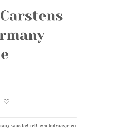
 Carstens
ermany
je
ny vaas betreft een bolvaasje en