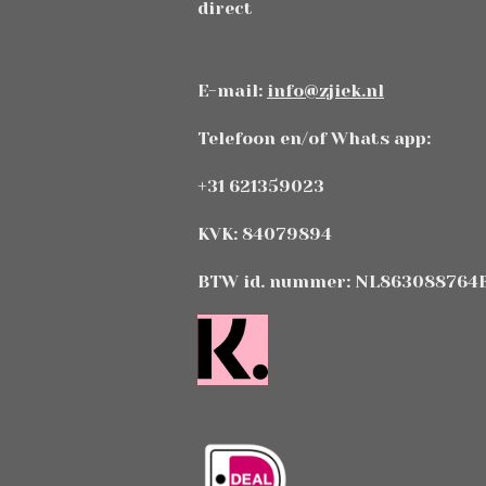
direct
E-mail:
info@zjiek.nl
Telefoon en/of Whats app:
+31 621359023
KVK: 84079894
BTW id. nummer: NL863088764