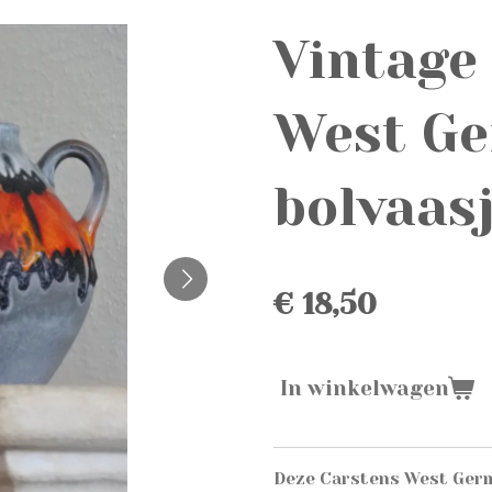
Vintage
West G
bolvaas
€ 18,50
In winkelwagen
Deze Carstens West Germa