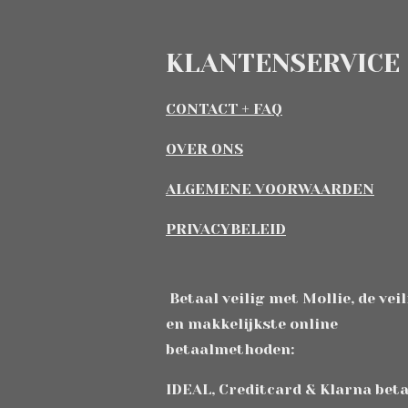
KLANTENSERVICE
CONTACT + FAQ
OVER ONS
ALGEMENE VOORWAARDEN
PRIVACYBELEID
Betaal veilig met Mollie, de vei
en makkelijkste online
betaalmethoden:
IDEAL, Creditcard & Klarna bet