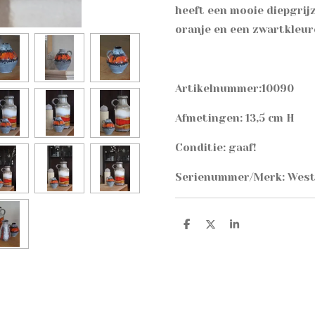
heeft een mooie diepgrij
oranje en een zwartkleur
Artikelnummer:10090
Afmetingen: 13,5 cm H
Conditie: gaaf!
Serienummer/Merk: Wes
D
D
S
e
e
h
l
e
a
e
l
r
n
e