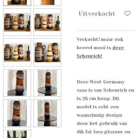
Uitverkocht
Verkocht! maar ook
heeeel mooi is
deze
Scheurich!
Deze West Germany
vaas is van Scheurich en
is 26 cm hoog. Dit
model is echt een
waanzinnig design
door het gebruik van
dik fat lava glazuur en