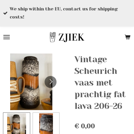
Ga
We ship within the EU, contact us for shipping
direct
costs!
naar
de
hoofdinhoud
Vintage
Scheurich
vaas met
prachtig fat
lava 206-26
€ 0,00