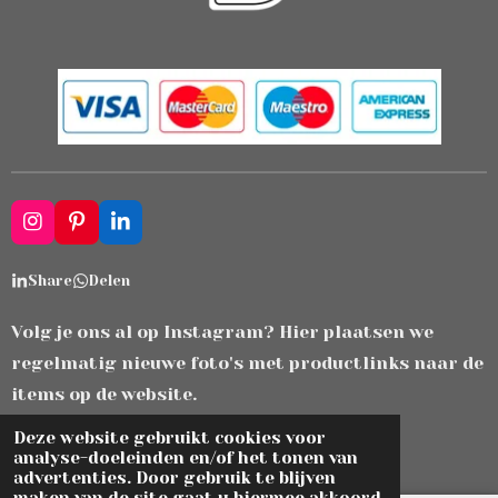
I
P
L
n
i
i
s
n
n
Share
Delen
t
t
k
a
e
e
g
r
d
Volg je ons al op Instagram? Hier plaatsen we
r
e
I
regelmatig nieuwe foto's met productlinks naar de
a
s
n
m
t
items op de website.
© 2021 - 2026 zjiek.com
Deze website gebruikt cookies voor
analyse-doeleinden en/of het tonen van
Powered by
JouwWeb
advertenties. Door gebruik te blijven