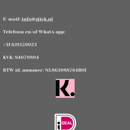
E-mail:
info@zjiek.nl
Telefoon en/of Whats app:
+31 621359023
KVK: 84079894
BTW id. nummer: NL863088764B01