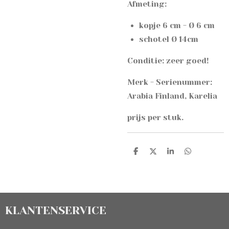
Afmeting:
kopje 6 cm - Ø 6 cm
schotel Ø 14cm
Conditie: zeer goed!
Merk - Serienummer:
A
rabia Finland, Karelia
prijs per stuk.
D
D
S
D
e
e
h
e
l
e
a
l
e
l
r
e
n
e
n
KLANTENSERVICE