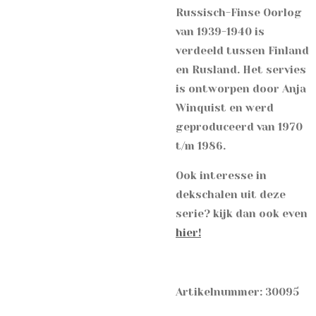
Russisch-Finse Oorlog
van 1939-1940 is
verdeeld tussen Finland
en Rusland. Het servies
is ontworpen door Anja
Winquist en werd
geproduceerd van 1970
t/m 1986.
Ook interesse in
dekschalen uit deze
serie? kijk dan ook even
hier!
Artikelnummer: 30095