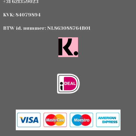
+31 621359023
KVK: 84079894
BTW id. nummer: NL863088764B01