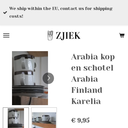
Ga
We ship within the EU, contact us for shipping
direct
costs!
naar
de
hoofdinhoud
Arabia kop
en schotel
Arabia
Finland
Karelia
€ 9,95