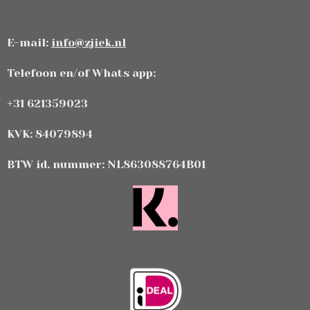
E-mail:
info@zjiek.nl
Telefoon en/of Whats app:
+31 621359023
KVK: 84079894
BTW id. nummer: NL863088764B01