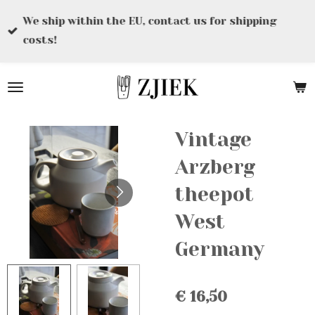
Ga
We ship within the EU, contact us for shipping
direct
costs!
naar
de
hoofdinhoud
Vintage
Arzberg
theepot
West
Germany
€ 16,50