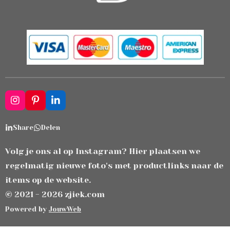
I
P
L
n
i
i
s
n
n
Share
Delen
t
t
k
a
e
e
g
r
d
Volg je ons al op Instagram? Hier plaatsen we
r
e
I
regelmatig nieuwe foto's met productlinks naar de
a
s
n
m
t
items op de website.
© 2021 - 2026 zjiek.com
Powered by
JouwWeb