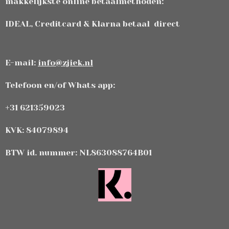
makkelijkste online betaalmethoden:
IDEAL, Creditcard & Klarna betaal direct
E-mail:
info@zjiek.nl
Telefoon en/of Whats app:
+31 621359023
KVK: 84079894
BTW id. nummer: NL863088764B01