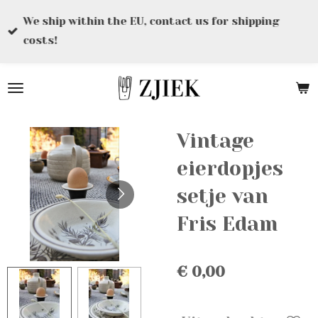
Ga
We ship within the EU, contact us for shipping
direct
costs!
naar
de
hoofdinhoud
Vintage
eierdopjes
setje van
Fris Edam
€ 0,00