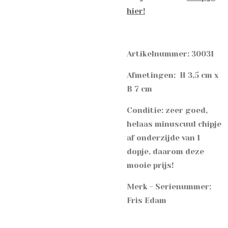
hier!
Artikelnummer: 30031
Afmetingen: H 3,5 cm x
B 7 cm
Conditie: zeer goed,
helaas minuscuul chipje
af onderzijde van 1
dopje, daarom deze
mooie prijs!
Merk - Serienummer:
Fris Edam