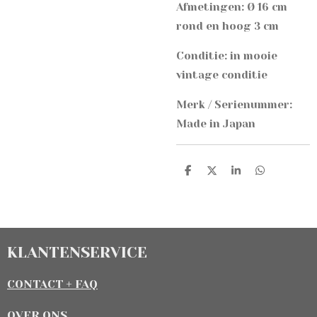
Afmetingen: Ø 16 cm
rond en hoog 3 cm
Conditie: in mooie
vintage conditie
Merk / Serienummer:
Made in Japan
D
D
S
D
e
e
h
e
l
e
a
l
e
l
r
e
n
e
n
KLANTENSERVICE
CONTACT + FAQ
OVER ONS