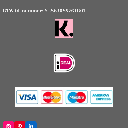
BTW id. nummer: NL863088764B01