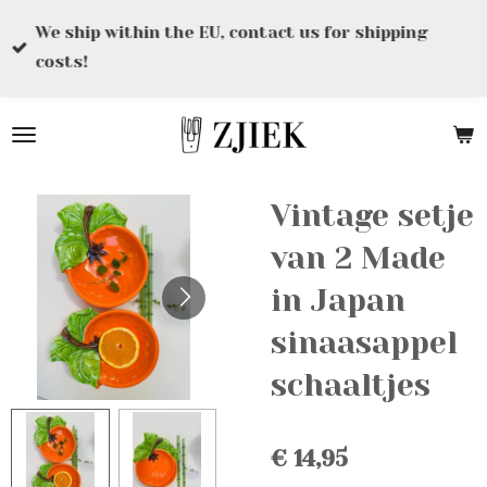
Ga
We ship within the EU, contact us for shipping
direct
costs!
naar
de
hoofdinhoud
Vintage setje
van 2 Made
in Japan
sinaasappel
schaaltjes
€ 14,95