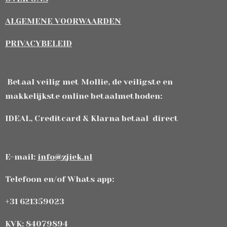
ALGEMENE VOORWAARDEN
PRIVACYBELEID
Betaal veilig met Mollie, de veiligste en
makkelijkste online betaalmethoden:
IDEAL, Creditcard & Klarna betaal direct
E-mail:
info@zjiek.nl
Telefoon en/of Whats app:
+31 621359023
KVK: 84079894