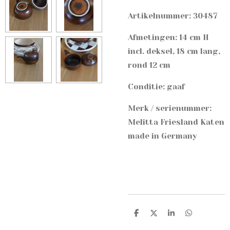
Artikelnummer: 30487
Afmetingen: 14 cm H
incl. deksel, 18 cm lang,
rond 12 cm
Conditie: gaaf
Merk / serienummer:
Melitta Friesland Katen
made in Germany
D
D
S
D
e
e
h
e