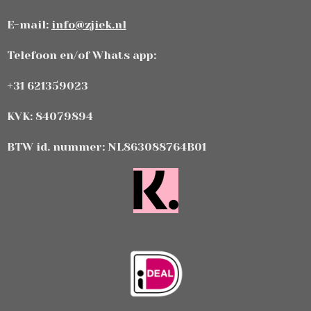
E-mail:
info@zjiek.nl
Telefoon en/of Whats app:
+31 621359023
KVK: 84079894
BTW id. nummer: NL863088764B01