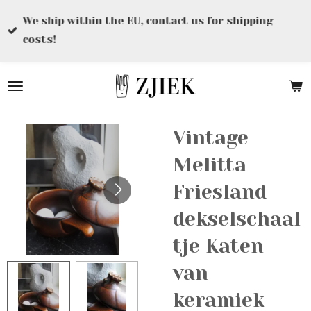
Ga
We ship within the EU, contact us for shipping
direct
costs!
naar
de
hoofdinhoud
Vintage
Melitta
Friesland
dekselschaal
tje Katen
van
keramiek