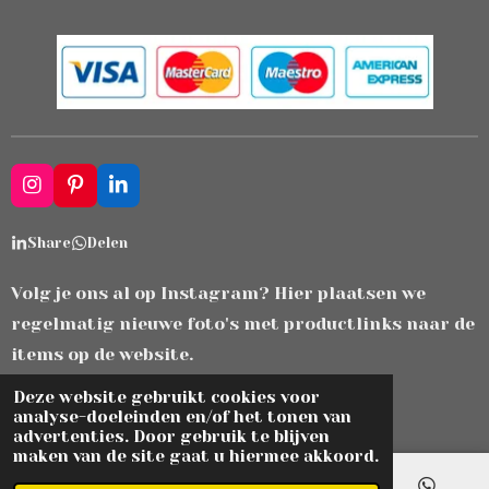
I
P
L
n
i
i
s
n
n
Share
Delen
t
t
k
a
e
e
g
r
d
Volg je ons al op Instagram? Hier plaatsen we
r
e
I
regelmatig nieuwe foto's met productlinks naar de
a
s
n
m
t
items op de website.
© 2021 - 2026 zjiek.com
Deze website gebruikt cookies voor
analyse-doeleinden en/of het tonen van
Powered by
JouwWeb
advertenties. Door gebruik te blijven
maken van de site gaat u hiermee akkoord.