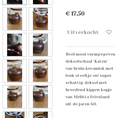
€ 17,50
Uitverkocht
Heel mooi vormgegeven
dekselschaal 'Katen'
van bruin keramiek met
leuk steeltje en! super
schattig deksel met
broedend kippen kopje
van Melitta Friesland
uit de jaren 60.