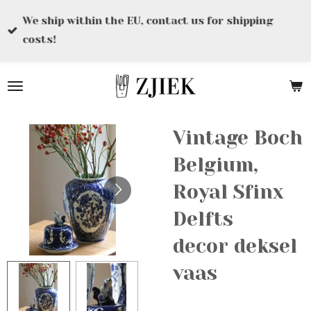
Ga
We ship within the EU, contact us for shipping
direct
costs!
naar
de
hoofdinhoud
Vintage Boch
Belgium,
Royal Sfinx
Delfts
decor deksel
vaas