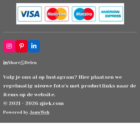
I
P
L
n
i
i
s
n
n
Share
Delen
t
t
k
a
e
e
g
r
d
Volg je ons al op Instagram? Hier plaatsen we
r
e
I
regelmatig nieuwe foto's met productlinks naar de
a
s
n
m
t
items op de website.
© 2021 - 2026 zjiek.com
Powered by
JouwWeb