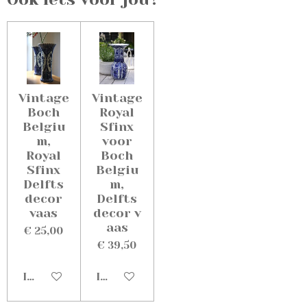
Vintage
Vintage
Boch
Royal
Belgiu
Sfinx
m,
voor
Royal
Boch
Sfinx
Belgiu
Delfts
m,
decor
Delfts
vaas
decor v
aas
€ 25,00
€ 39,50
In winkelwagen
In winkelwagen