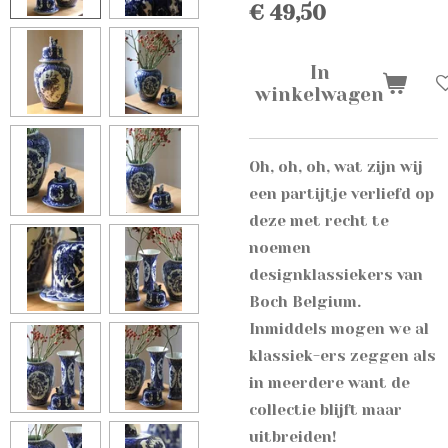
€ 49,50
In
winkelwagen
Oh, oh, oh, wat zijn wij
een partijtje verliefd op
deze met recht te
noemen
designklassiekers van
Boch Belgium.
Inmiddels mogen we al
klassiek-ers zeggen als
in meerdere want de
collectie blijft maar
uitbreiden!