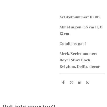
Artikelnummer: 10305
Afmetingen: 38 cm H, Ø
13 cm
Conditie: gaaf
Merk/Serienummer:
Royal Sfinx Boch
Belgium, Delfts decor
D
D
S
D
e
e
h
e
l
e
a
l
e
l
r
e
n
e
n
Ook iets voor jou?