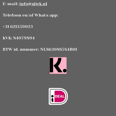
E-mail:
info@zjiek.nl
Telefoon en/of Whats app:
+31 621359023
KVK: 84079894
BTW id. nummer: NL863088764B01