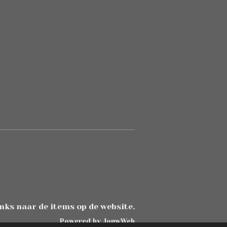
nks naar de items op de website.
Powered by
JouwWeb