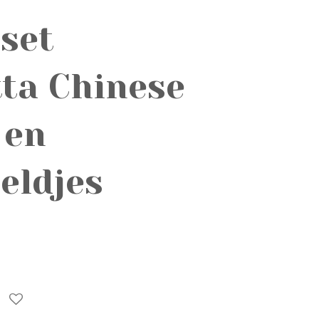
 set
tta Chinese
 en
eldjes