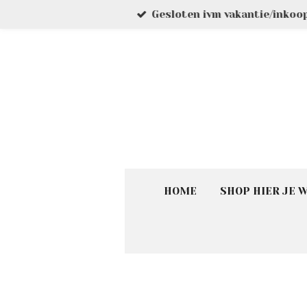
Gesloten ivm vakantie/inkoo
Ga
direct
naar
de
hoofdinhoud
HOME
SHOP HIER JE