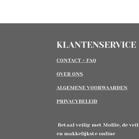
KLANTENSERVICE
CONTACT + FAQ
OVER ONS
ALGEMENE VOORWAARDEN
PRIVACYBELEID
Betaal veilig met Mollie, de vei
en makkelijkste online