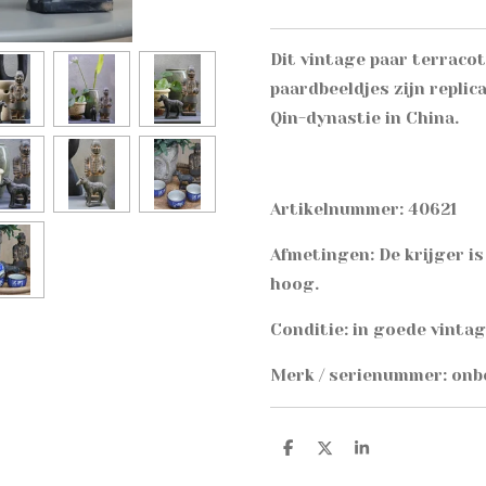
Dit vintage paar terracot
paardbeeldjes zijn replic
Qin-dynastie in China.
Artikelnummer: 40621
Afmetingen:
De krijger i
hoog.
Conditie: in goede vinta
Merk / serienummer: on
D
D
S
e
e
h