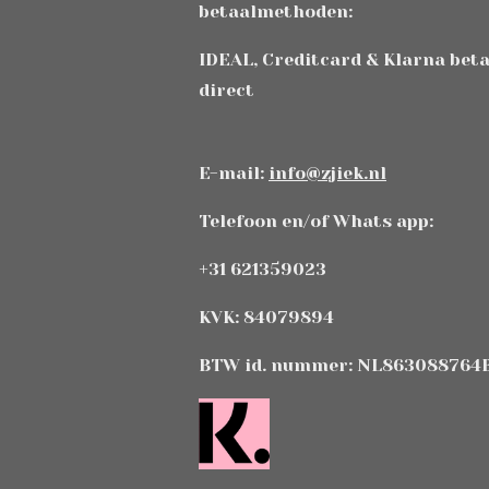
betaalmethoden:
IDEAL, Creditcard & Klarna bet
direct
E-mail:
info@zjiek.nl
Telefoon en/of Whats app:
+31 621359023
KVK: 84079894
BTW id. nummer: NL863088764