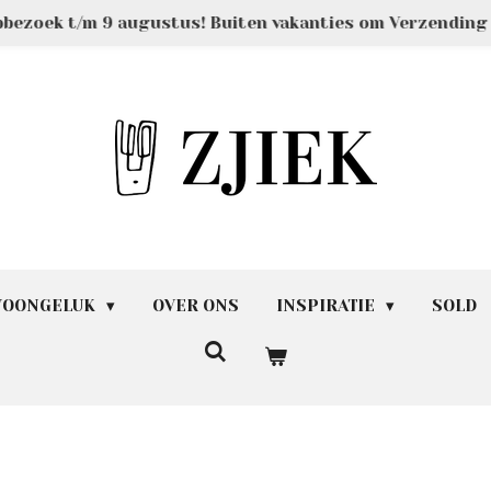
pbezoek t/m 9 augustus! Buiten vakanties om Verzendin
 WOONGELUK
OVER ONS
INSPIRATIE
SOLD