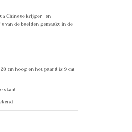
ta Chinese krijger- en
a's van de beelden gemaakt in de
s 20 cm hoog en het paard is 9 cm
ge staat
bekend