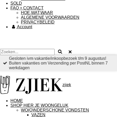
SOLD
FAQ + CONTACT
HOE,WAT,WAAR
ALGEMENE VOORWAARDEN
PRIVACYBELEID
Account
Gesloten ivm vakantie/inkoopbezoek t/m 9 augustus!
Buiten vakanties om Verzending per PostNL binnen 7
werkdagen
zjiek
HOME
SHOP HIER JE WOONGELUK
WO(O)NDERSCHONE VONDSTEN
VAZEN