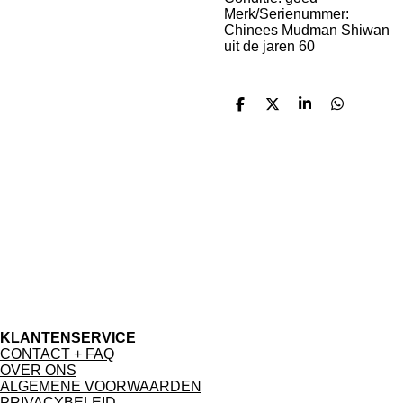
Merk/Serienummer:
Chinees Mudman Shiwan
uit de jaren 60
D
D
S
D
e
e
h
e
l
e
a
l
e
l
r
e
n
e
n
KLANTENSERVICE
CONTACT + FAQ
OVER ONS
ALGEMENE VOORWAARDEN
PRIVACYBELEID