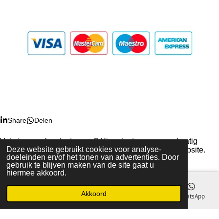
I
P
L
n
i
i
s
n
n
Share
Delen
t
t
k
a
e
e
Volg je ons al op Instagram? Hier plaatsen we regelmatig
g
r
d
Deze website gebruikt cookies voor analyse-
nieuwe foto's met productlinks naar de items op de website.
r
e
I
doeleinden en/of het tonen van advertenties. Door
© 2021 - 2026 zjiek.com
a
s
n
gebruik te blijven maken van de site gaat u
Powered by
JouwWeb
m
t
hiermee akkoord.
Akkoord
E-mailadres
Telefoonnummer
Instagram
WhatsApp