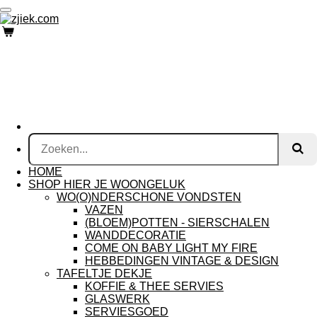
Ga
direct
naar
de
hoofdinhoud
HOME
SHOP HIER JE WOONGELUK
WO(O)NDERSCHONE VONDSTEN
VAZEN
(BLOEM)POTTEN - SIERSCHALEN
WANDDECORATIE
COME ON BABY LIGHT MY FIRE
HEBBEDINGEN VINTAGE & DESIGN
TAFELTJE DEKJE
KOFFIE & THEE SERVIES
GLASWERK
SERVIESGOED