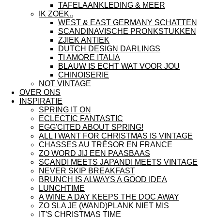
TAFELAANKLEDING & MEER
IK ZOEK..
WEST & EAST GERMANY SCHATTEN
SCANDINAVISCHE PRONKSTUKKEN
ZJIEK ANTIEK
DUTCH DESIGN DARLINGS
TI AMORE ITALIA
BLAUW IS ECHT WAT VOOR JOU
CHINOISERIE
NOT VINTAGE
OVER ONS
INSPIRATIE
SPRING IT ON
ECLECTIC FANTASTIC
EGG'CITED ABOUT SPRING!
ALL I WANT FOR CHRISTMAS IS VINTAGE
CHASSES AU TRÉSOR EN FRANCE
ZO WORD JIJ EEN PAASBAAS
SCANDI MEETS JAPANDI MEETS VINTAGE
NEVER SKIP BREAKFAST
BRUNCH IS ALWAYS A GOOD IDEA
LUNCHTIME
A WINE A DAY KEEPS THE DOC AWAY
ZO SLA JE (WAND)PLANK NIET MIS
IT'S CHRISTMAS TIME