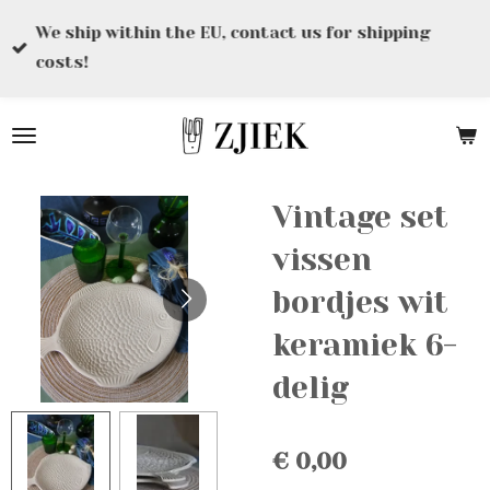
Ga
We ship within the EU, contact us for shipping
direct
costs!
naar
de
hoofdinhoud
Vintage set
vissen
bordjes wit
keramiek 6-
delig
€ 0,00