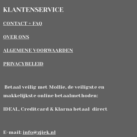
KLANTENSERVICE
CONTACT + FAQ
OVER ONS
ALGEMENE VOORWAARDEN
PRIVACYBELEID
Betaal veilig met Mollie, de veiligste en
makkelijkste online betaalmethoden:
IDEAL, Creditcard & Klarna betaal direct
E-mail:
info@zjiek.nl