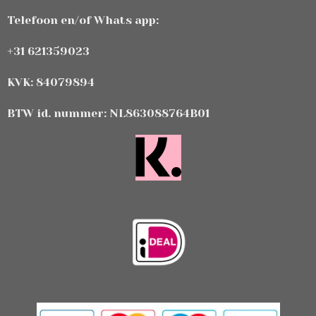
Telefoon en/of Whats app:
+31 621359023
KVK: 84079894
BTW id. nummer: NL863088764B01