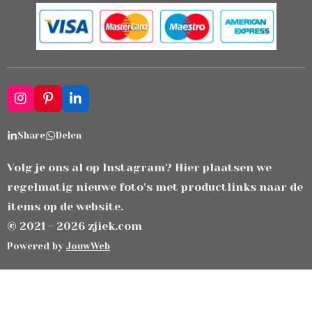
I
P
L
n
i
i
s
n
n
Share
Delen
t
t
k
a
e
e
g
r
d
Volg je ons al op Instagram? Hier plaatsen we
r
e
I
regelmatig nieuwe foto's met productlinks naar de
a
s
n
m
t
items op de website.
© 2021 - 2026 zjiek.com
Powered by
JouwWeb