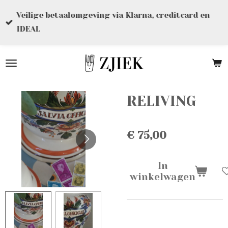
Ga
Veilige betaalomgeving via Klarna, creditcard en
direct
IDEAL
naar
de
hoofdinhoud
RELIVING
€ 75,00
In
winkelwagen