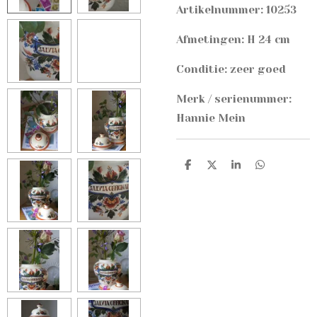
Artikelnummer: 10253
Afmetingen: H 24 cm
Conditie: zeer goed
Merk / serienummer:
Hannie Mein
D
D
S
D
e
e
h
e
l
e
a
l
e
l
r
e
n
e
n