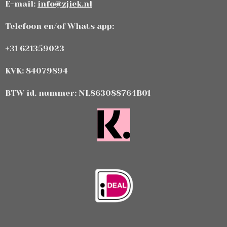
E-mail:
info@zjiek.nl
Telefoon en/of Whats app:
+31 621359023
KVK: 84079894
BTW id. nummer: NL863088764B01