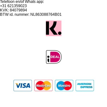
Telefoon en/of Whats app:
+31 621359023
KVK: 84079894
BTW id. nummer: NL863088764B01