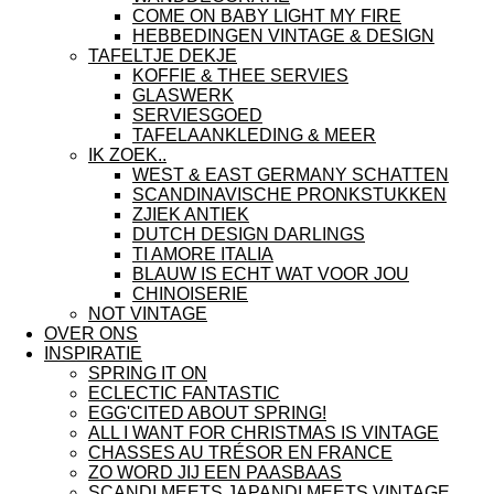
COME ON BABY LIGHT MY FIRE
HEBBEDINGEN VINTAGE & DESIGN
TAFELTJE DEKJE
KOFFIE & THEE SERVIES
GLASWERK
SERVIESGOED
TAFELAANKLEDING & MEER
IK ZOEK..
WEST & EAST GERMANY SCHATTEN
SCANDINAVISCHE PRONKSTUKKEN
ZJIEK ANTIEK
DUTCH DESIGN DARLINGS
TI AMORE ITALIA
BLAUW IS ECHT WAT VOOR JOU
CHINOISERIE
NOT VINTAGE
OVER ONS
INSPIRATIE
SPRING IT ON
ECLECTIC FANTASTIC
EGG'CITED ABOUT SPRING!
ALL I WANT FOR CHRISTMAS IS VINTAGE
CHASSES AU TRÉSOR EN FRANCE
ZO WORD JIJ EEN PAASBAAS
SCANDI MEETS JAPANDI MEETS VINTAGE