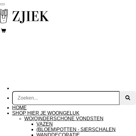
Ga
direct
naar
de
hoofdinhoud
HOME
SHOP HIER JE WOONGELUK
WO(O)NDERSCHONE VONDSTEN
VAZEN
(BLOEM)POTTEN - SIERSCHALEN
WANDDECORATIE