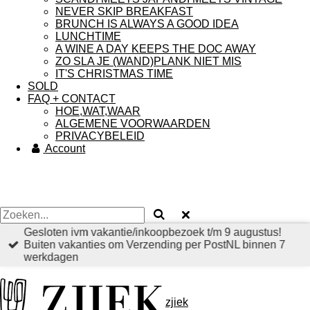
NEVER SKIP BREAKFAST
BRUNCH IS ALWAYS A GOOD IDEA
LUNCHTIME
A WINE A DAY KEEPS THE DOC AWAY
ZO SLA JE (WAND)PLANK NIET MIS
IT'S CHRISTMAS TIME
SOLD
FAQ + CONTACT
HOE,WAT,WAAR
ALGEMENE VOORWAARDEN
PRIVACYBELEID
Account
Gesloten ivm vakantie/inkoopbezoek t/m 9 augustus!
Buiten vakanties om Verzending per PostNL binnen 7
werkdagen
zjiek