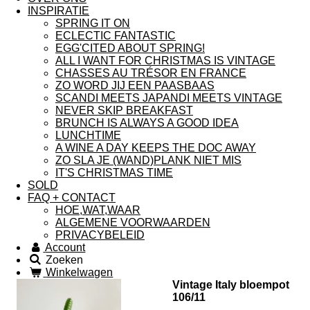
INSPIRATIE
SPRING IT ON
ECLECTIC FANTASTIC
EGG'CITED ABOUT SPRING!
ALL I WANT FOR CHRISTMAS IS VINTAGE
CHASSES AU TRÉSOR EN FRANCE
ZO WORD JIJ EEN PAASBAAS
SCANDI MEETS JAPANDI MEETS VINTAGE
NEVER SKIP BREAKFAST
BRUNCH IS ALWAYS A GOOD IDEA
LUNCHTIME
A WINE A DAY KEEPS THE DOC AWAY
ZO SLA JE (WAND)PLANK NIET MIS
IT'S CHRISTMAS TIME
SOLD
FAQ + CONTACT
HOE,WAT,WAAR
ALGEMENE VOORWAARDEN
PRIVACYBELEID
Account
Zoeken
Winkelwagen
Vintage Italy bloempot
106/11