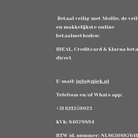
Betaal veilig met Mollie, de vei
en makkelijkste online
betaalmethoden:
IDEAL, Creditcard & Klarna bet
direct
E-mail:
info@zjiek.nl
Telefoon en/of Whats app:
+31 621359023
KVK: 84079894
BTW id. nummer: NL863088764