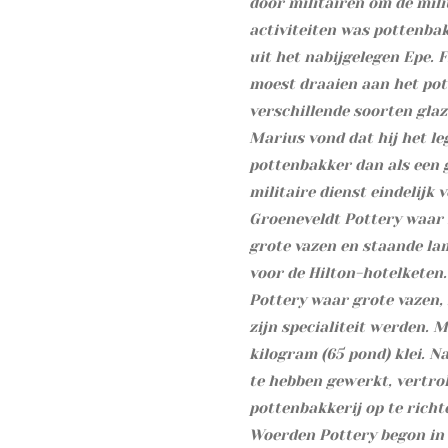
door militairen om de mili
activiteiten was pottenba
uit het nabijgelegen Epe. F
moest draaien aan het pot
verschillende soorten gla
Marius vond dat hij het leg
pottenbakker dan als een g
militaire dienst eindelijk v
Groeneveldt Pottery waar h
grote vazen en staande l
voor de Hilton-hotelketen.
Pottery waar grote vazen,
zijn specialiteit werden.
kilogram (65 pond) klei. Na
te hebben gewerkt, vertrok
pottenbakkerij op te richt
Woerden Pottery begon in 