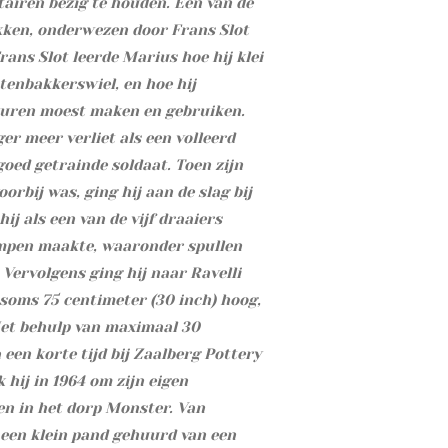
tairen bezig te houden. Een van de
kken, onderwezen door Frans Slot
rans Slot leerde Marius hoe hij klei
tenbakkerswiel, en hoe hij
zuren moest maken en gebruiken.
er meer verliet als een volleerd
oed getrainde soldaat. Toen zijn
oorbij was, ging hij aan de slag bij
ij als een van de vijf draaiers
ampen maakte, waaronder spullen
 Vervolgens ging hij naar Ravelli
 soms 75 centimeter (30 inch) hoog,
 Met behulp van maximaal 30
 een korte tijd bij Zaalberg Pottery
 hij in 1964 om zijn eigen
en in het dorp Monster. Van
een klein pand gehuurd van een