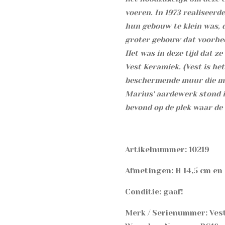
voeren. In 1973 realiseer
hun gebouw te klein was, 
groter gebouw dat voorhe
Het was in deze tijd dat z
Vest Keramiek. (Vest is h
beschermende muur die m
Marius' aardewerk stond i
bevond op de plek waar de
Artikelnummer: 10219
Afmetingen: H 14,5 cm en
Conditie: gaaf!
Merk / Serienummer: Ves