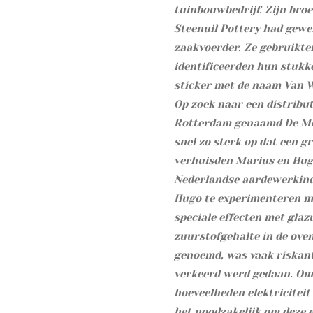
tuinbouwbedrijf. Zijn broe
Steenuil Pottery had gewer
zaakvoerder. Ze gebruikt
identificeerden hun stukk
sticker met de naam Van W
Op zoek naar een distribu
Rotterdam genaamd De Mooi
snel zo sterk op dat een g
verhuisden Marius en Hug
Nederlandse aardewerkind
Hugo te experimenteren m
speciale effecten met glaz
zuurstofgehalte in de oven
genoemd, was vaak riskant
verkeerd werd gedaan. Omd
hoeveelheden elektriciteit
het noodzakelijk om deze e