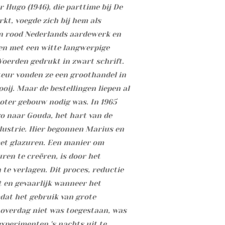
r Hugo (1946), die parttime bij De
kt, voegde zich bij hem als
en rood Nederlands aardewerk en
en met een witte langwerpige
oerden gedrukt in zwart schrift.
teur vonden ze een groothandel in
j. Maar de bestellingen liepen al
roter gebouw nodig was. In 1965
o naar Gouda, het hart van de
ustrie. Hier begonnen Marius en
et glazuren. Een manier om
uren te creëren, is door het
 te verlagen. Dit proces, reductie
 en gevaarlijk wanneer het
at het gebruik van grote
 overdag niet was toegestaan, was
xperimenten 's nachts uit te