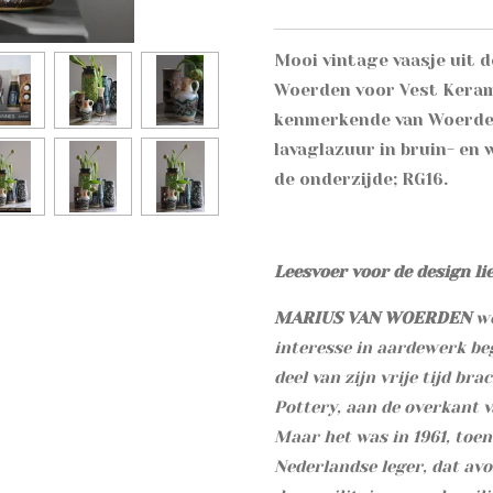
Mooi vintage vaasje uit 
Woerden voor Vest Keram
kenmerkende van Woerden
lavaglazuur in bruin- en 
de onderzijde; RG16.
Leesvoer voor de design li
MARIUS VAN WOERDEN
we
interesse in aardewerk beg
deel van zijn vrije tijd bra
Pottery, aan de overkant 
Maar het was in 1961, toen
Nederlandse leger, dat av