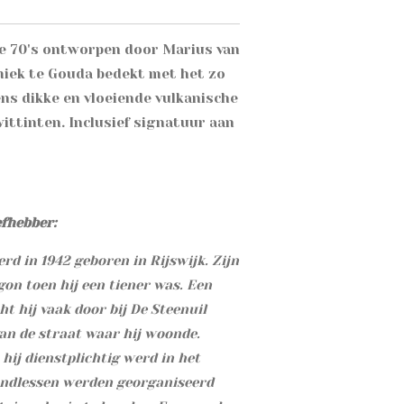
de 70's ontworpen door Marius van
iek te Gouda bedekt met het zo
s dikke en vloeiende vulkanische
wittinten. Inclusief signatuur aan
efhebber:
rd in 1942 geboren in Rijswijk. Zijn
on toen hij een tiener was. Een
cht hij vaak door bij De Steenuil
van de straat waar hij woonde.
 hij dienstplichtig werd in het
ondlessen werden georganiseerd